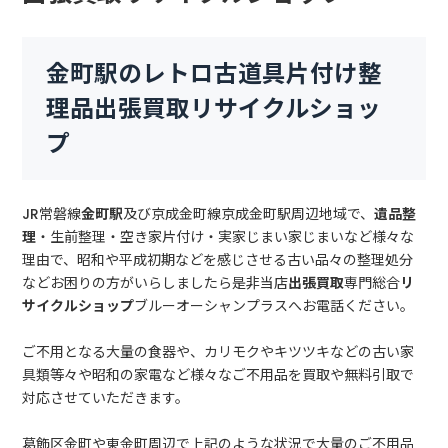
金町駅のレトロ古道具片付け整
理品出張買取リサイクルショッ
プ
JR常磐線
金町駅
及び京成金町線京成金町駅周辺地域で、
遺品整
理
・生前整理・空き家片付け・実家じまい家じまいなど様々な
理由で、昭和や平成初期などを感じさせる古い品々の整理処分
などお困りの方がいらしましたら是非当店
出張買取
専門総合
リ
サイクルショップ
ブルーオーシャンプラスへお電話ください。
ご不用となる大量の食器や、カリモクやキツツキなどの古い家
具類等々や昭和の家電など様々なご不用品を買取や無料引取で
対応させていただきます。
葛飾区金町や東金町周辺で上記のような状況で大量のご不用品