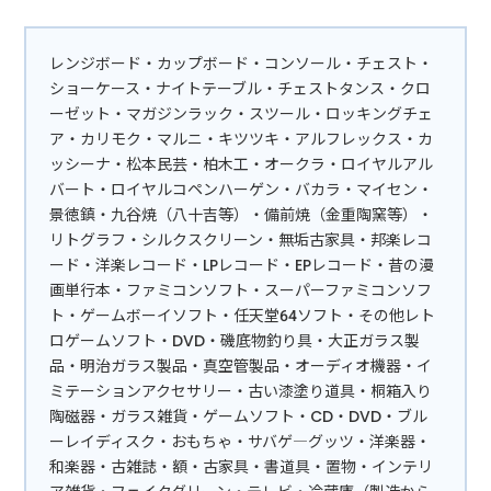
レンジボード・カップボード・コンソール・チェスト・
ショーケース・ナイトテーブル・チェストタンス・クロ
ーゼット・マガジンラック・スツール・ロッキングチェ
ア・カリモク・マルニ・キツツキ・アルフレックス・カ
ッシーナ・松本民芸・柏木工・オークラ・ロイヤルアル
バート・ロイヤルコペンハーゲン・バカラ・マイセン・
景徳鎮・九谷焼（八十吉等）・備前焼（金重陶窯等）・
リトグラフ・シルクスクリーン・無垢古家具・邦楽レコ
ード・洋楽レコード・LPレコード・EPレコード・昔の漫
画単行本・ファミコンソフト・スーパーファミコンソフ
ト・ゲームボーイソフト・任天堂64ソフト・その他レト
ロゲームソフト・DVD・磯底物釣り具・大正ガラス製
品・明治ガラス製品・真空管製品・オーディオ機器・イ
ミテーションアクセサリー・古い漆塗り道具・桐箱入り
陶磁器・ガラス雑貨・ゲームソフト・CD・DVD・ブル
ーレイディスク・おもちゃ・サバゲ―グッツ・洋楽器・
和楽器・古雑誌・額・古家具・書道具・置物・インテリ