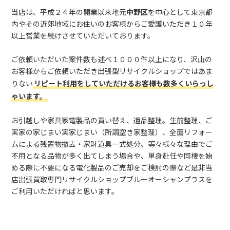
当店は、平成２４年の開業以来地元
中野区
を中心として東京都
内やその近郊地域にお住いのお客様からご愛護いただき１０年
以上営業を続けさせていただいております。
ご依頼いただいた案件数も述べ１０００件以上になり、沢山の
お客様からご依頼いただき出張型リサイクルショップではあま
りない
リピート利用をしていただけるお客様も数多くいらっし
ゃいます。
お引越しや家具家電製品の買い替え、遺品整理。生前整理、ご
実家の家じまい実家じまい（所謂空き家整理）、全面リフォー
ムによる残置物撤去・家財道具一式処分、等々様々な理由でご
不用となる品物が多く出てしまう場合や、単身赴任や同棲を始
める際に不要になる電化製品のご売却をご検討の際など是非当
店出張買取専門リサイクルショップブルーオーシャンプラスを
ご利用いただければと思います。