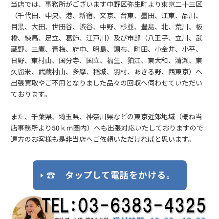
当店では、事務所がございます中野区弥生町より東京二十三区
（千代田、中央、港、新宿、文京、台東、墨田、江東、品川、
目黒、大田、世田谷、渋谷、中野、杉並、豊島、北、荒川、板
橋、練馬、足立、葛飾、江戸川）及び市部（八王子、立川、武
蔵野、三鷹、青梅、府中、昭島、調布、町田、小金井、小平、
日野、東村山、国分寺、国立、福生、狛江、東大和、清瀬、東
久留米、武蔵村山、多摩、稲城、羽村、あきる野、西東京）へ
出張買取やご不用となりました品々の回収へ伺わせていただい
ております。
また、千葉県、埼玉県、神奈川県などの東京近郊地域（概ね当
店事務所より50ｋｍ圏内）へも出張対応いたしておりますので
遠方のお客様も是非当店へご依頼いただければと思います。
☎ タップして電話をかける。