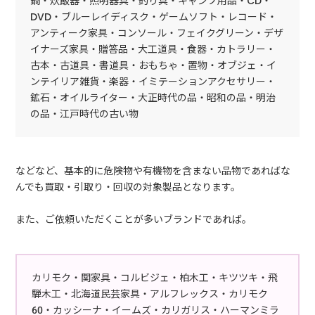
鍋・炊飯器・照明器具・釣り具・キャンプ用品・CD・
DVD・ブルーレイディスク・ゲームソフト・レコード・
アンティーク家具・コンソール・フェイクグリーン・デザ
イナーズ家具・贈答品・大工道具・食器・カトラリー・
古本・古道具・書道具・おもちゃ・置物・オブジェ・イ
ンテイリア雑貨・楽器・イミテーションアクセサリー・
鉱石・オイルライター・大正時代の品・昭和の品・明治
の品・江戸時代の古い物
などなど、基本的に危険物や有機物を含まない品物であればな
んでも買取・引取り・回収の対象製品となります。
また、ご依頼いただくことが多いブランドであれば。
カリモク・関家具・コルビジェ・柏木工・キツツキ・飛
騨木工・北海道民芸家具・アルフレックス・カリモク
60・カッシーナ・イームズ・カリガリス・ハーマンミラ